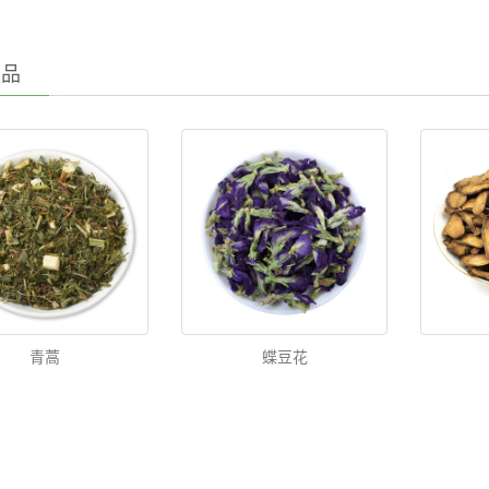
产品
青蒿
蝶豆花