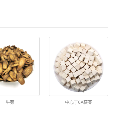
牛蒡
中心丁6A茯苓